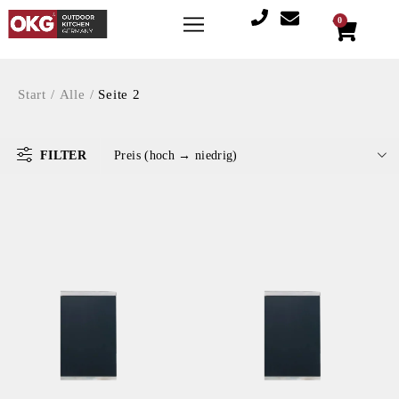
0
Start
/
Alle
/
Seite 2
FILTER
Preis (hoch → niedrig)