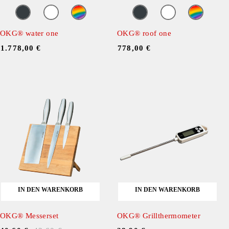
OKG® water one
OKG® roof one
ㅤ
1.778,00
€
ㅤ
778,00
€
IN DEN WARENKORB
IN DEN WARENKORB
OKG® Messerset
OKG® Grillthermometer