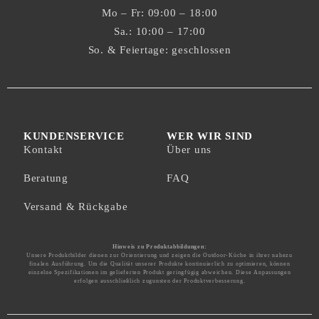
Mo – Fr: 09:00 – 18:00
Sa.: 10:00 – 17:00
So. & Feiertage: geschlossen
KUNDENSERVICE
WER WIR SIND
Kontakt
Über uns
Beratung
FAQ
Versand & Rückgabe
Hinweis zu Produktabbildungen:
Unsere Produktbilder dienen zur Orientierung und zeigen die Outdoor-Küche in ihrer nahezu
finalen Ausführung. Um die Qualität unserer Produkte kontinuierlich zu optimieren, können
einzelne Spezifikationen im gelieferten Produkt geringfügig abweichen. Diese Anpassungen
erfolgen ausschließlich zugunsten der Produktverbesserung.