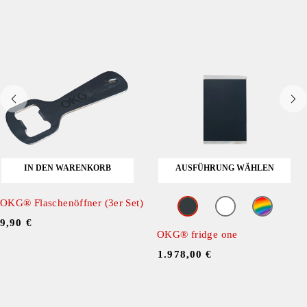
IN DEN WARENKORB
AUSFÜHRUNG WÄHLEN
OKG® Flaschenöffner (3er Set)
9,90
€
OKG® fridge one
ㅤ
1.978,00
€