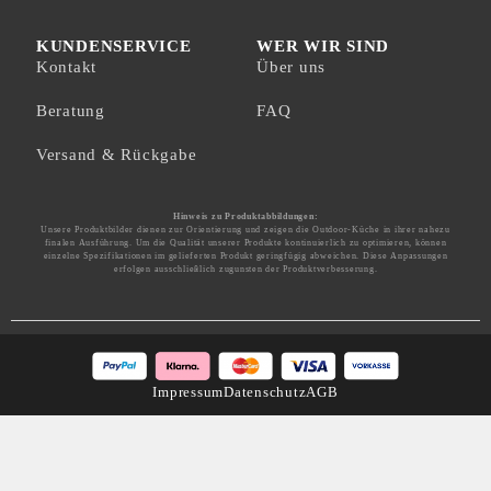
KUNDENSERVICE
WER WIR SIND
Kontakt
Über uns
Beratung
FAQ
Versand & Rückgabe
Hinweis zu Produktabbildungen:
Unsere Produktbilder dienen zur Orientierung und zeigen die Outdoor-Küche in ihrer nahezu
finalen Ausführung. Um die Qualität unserer Produkte kontinuierlich zu optimieren, können
einzelne Spezifikationen im gelieferten Produkt geringfügig abweichen. Diese Anpassungen
erfolgen ausschließlich zugunsten der Produktverbesserung.
Impressum
Datenschutz
AGB