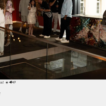
n! ☀️🥩🍉
f