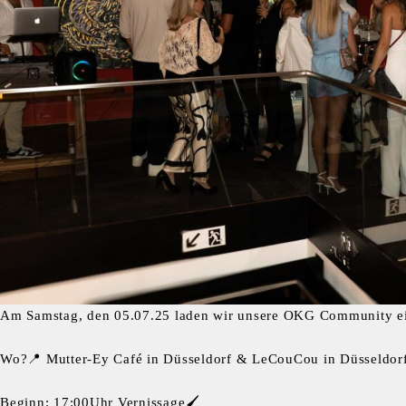
Am Samstag, den 05.07.25 laden wir unsere OKG Community ei
Wo?📍 Mutter-Ey Café in Düsseldorf & LeCouCou in Düsseldor
Beginn: 17:00Uhr Vernissage🖌️