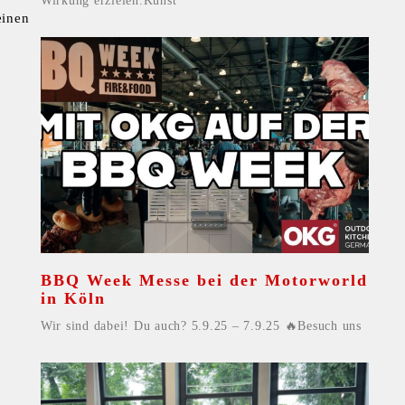
Wirkung erzielen.Kunst
einen
BBQ Week Messe bei der Motorworld
in Köln
Wir sind dabei! Du auch? 5.9.25 – 7.9.25 🔥Besuch uns