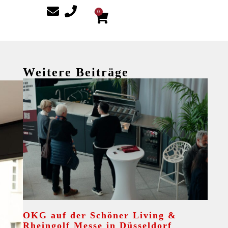
0
Weitere Beiträge
OKG auf der Schöner Living &
Rheingolf Messe in Düsseldorf