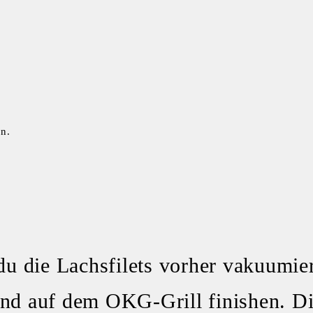
n.
u die Lachsfilets vorher vakuumie
end auf dem OKG-Grill finishen. D