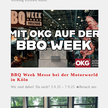
Wirkung erzielen.Kunst
BBQ Week Messe bei der Motorworld
in Köln
Wir sind dabei! Du auch? 5.9.25 – 7.9.25 🔥Besuch uns