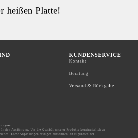
r heißen Platte!
IND
KUNDENSERVICE
Kontakt
Beratung
Versand & Rückgabe
dungen:
 finalen Ausführung. Um die Qualität unserer Produkte kontinuierlich zu
eichen. Diese Anpassungen erfolgen ausschließlich zugunsten der