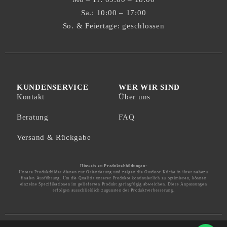
Sa.: 10:00 – 17:00
So. & Feiertage: geschlossen
KUNDENSERVICE
WER WIR SIND
Kontakt
Über uns
Beratung
FAQ
Versand & Rückgabe
Hinweis zu Produktabbildungen:
Unsere Produktbilder dienen zur Orientierung und zeigen die Outdoor-Küche in ihrer nahezu
finalen Ausführung. Um die Qualität unserer Produkte kontinuierlich zu optimieren, können
einzelne Spezifikationen im gelieferten Produkt geringfügig abweichen. Diese Anpassungen
erfolgen ausschließlich zugunsten der Produktverbesserung.