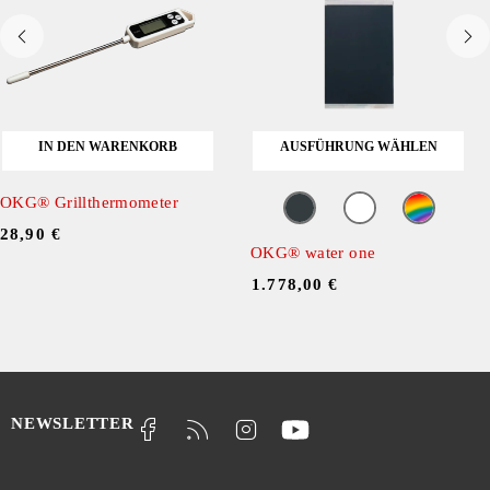
IN DEN WARENKORB
AUSFÜHRUNG WÄHLEN
OKG® Grillthermometer
28,90
€
OKG® water one
ㅤ
1.778,00
€
NEWSLETTER