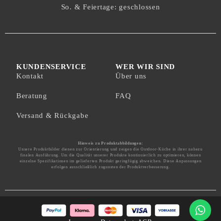
So. & Feiertage: geschlossen
KUNDENSERVICE
WER WIR SIND
Kontakt
Über uns
Beratung
FAQ
Versand & Rückgabe
Hinweis zu Produktabbildungen:
Unsere Produktbilder dienen zur Orientierung und zeigen die Outdoor-Küche in ihrer nahezu
finalen Ausführung. Um die Qualität unserer Produkte kontinuierlich zu optimieren, können
einzelne Spezifikationen im gelieferten Produkt geringfügig abweichen. Diese Anpassungen
erfolgen ausschließlich zugunsten der Produktverbesserung.