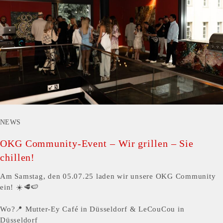
NEWS
OKG Community-Event – Wir grillen – Sie
chillen!
Am Samstag, den 05.07.25 laden wir unsere OKG Community
ein! ☀️🥩🍉
Wo?📍 Mutter-Ey Café in Düsseldorf & LeCouCou in
Düsseldorf