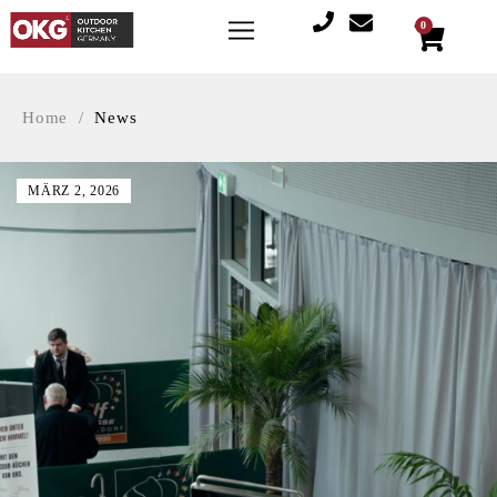
0
Home
/
News
MÄRZ 2, 2026